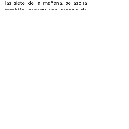
las siete de la mañana, se aspira 
también generar una especie de 
inspiración colectiva, de modo que 
más internas del penal se animen a 
incursionar en la creación literaria, 
que más personas y organizaciones 
se inspiren para aportarle a estas 
acciones solidarias que le aportan a 
la convivencia, a la construcción de 
paz.
Noticias
Comentarios