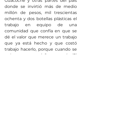
Guacoche y otras partes del país 
donde se invirtió más de medio 
millón de pesos, mil trescientas 
ochenta y dos botellas plásticas el 
trabajo en equipo de una 
comunidad que confía en que se 
dé el valor que merece un trabajo 
que ya está hecho y que costó 
trabajo hacerlo, porque cuando se 
quiere se puede”, expresó ‘El 
Orgullo de Guacoche’.
Hoy los guacocheros están felices, 
no solo por la satisfacción de haber 
logrado el propósito y darle un 
bonito sentido a la navidad, sino 
también porque saben que son 
una familia, que se tienen los unos 
a los otros, que así como han 