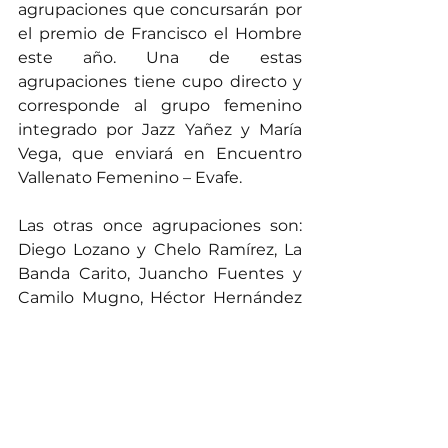
agrupaciones que concursarán por 
el premio de Francisco el Hombre 
este año. Una de estas 
agrupaciones tiene cupo directo y 
corresponde al grupo femenino 
integrado por Jazz Yañez y María 
Vega, que enviará en Encuentro 
Vallenato Femenino – Evafe.
Las otras once agrupaciones son: 
Diego Lozano y Chelo Ramírez, La 
Banda Carito, Juancho Fuentes y 
Camilo Mugno, Héctor Hernández 
y Alonso Andrade; Agrupación 
Contundentes, La Topa del Swing, 
Daniel Liñán y José Amaya, Aris 
Vargas y Roberto Kammerer, 
Miguel Barros y Pipe Mendoza, Los 
hijos de Matilde  y el Grupo La 