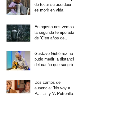
de tocar su acordeón
es morir en vida
En agosto nos vemos
la segunda temporada
de ‘Cien años de
soledad’
Gustavo Gutiérrez no
pudo medir la distancia
del cariño que sangró
su corazón
Dos cantos de
ausencia: ‘No voy a
Patillal’ y ‘A Potrerillo
no vuelvo más’