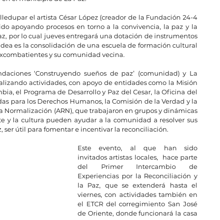
alledupar el artista César López (creador de la Fundación 24-4 
ido apoyando procesos en torno a la convivencia, la paz y la 
paz, por lo cual jueves entregará una dotación de instrumentos 
 idea es la consolidación de una escuela de formación cultural 
e excombatientes y su comunidad vecina.
ndaciones ‘Construyendo sueños de paz’ (comunidad) y La 
ealizando actividades, con apoyo de entidades como la Misión 
ia, el Programa de Desarrollo y Paz del Cesar, la Oficina del 
s para los Derechos Humanos, la Comisión de la Verdad y la 
la Normalización (ARN), que trabajaron en grupos y dinámicas 
te y la cultura pueden ayudar a la comunidad a resolver sus 
, ser útil para fomentar e incentivar la reconciliación.
Este evento, al que han sido 
invitados artistas locales,  hace parte 
del Primer Intercambio de 
Experiencias por la Reconciliación y 
la Paz, que se extenderá hasta el 
viernes, con actividades también en 
el ETCR del corregimiento San José 
de Oriente, donde funcionará la casa 