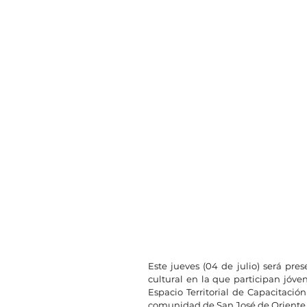
Este jueves (04 de julio) será pre
cultural en la que participan jóve
Espacio Territorial de Capacitació
comunidad de San José de Oriente, 