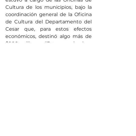
Cultura de los municipios, bajo la 
coordinación general de la Oficina 
de Cultura del Departamento del 
Cesar que, para estos efectos 
económicos, destinó algo más de 
$900 millones. “Estas ayudas han 
sido una bendición y nos ha 
servido mucho, particularmente 
con ello, he comprado cosas para la 
casa y material de trabajo que 
también necesitaba”, expresa el 
artista.
Noticias