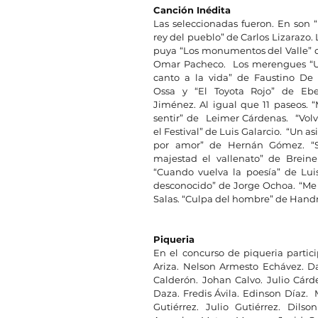
Canción Inédita
Las seleccionadas fueron. En son “E
rey del pueblo” de Carlos Lizarazo. L
puya “Los monumentos del Valle” d
Omar Pacheco.  Los merengues “U
canto a la vida” de Faustino De l
Ossa y “El Toyota Rojo” de Eber
Jiménez. Al igual que 11 paseos. “M
sentir” de  Leimer Cárdenas.  “Volvi
el Festival” de Luis Galarcio.  “Un asi
por amor” de Hernán Gómez. “S
majestad el vallenato” de Breine
“Cuando vuelva la poesía” de Lui
desconocido” de Jorge Ochoa. “Me e
Salas. “Culpa del hombre” de Handr
Piqueria
En el concurso de piqueria partici
Ariza. Nelson Armesto Echávez. Dav
Calderón. Johan Calvo. Julio Cárd
Daza. Fredis Ávila. Edinson Díaz.  
Gutiérrez. Julio Gutiérrez. Dil