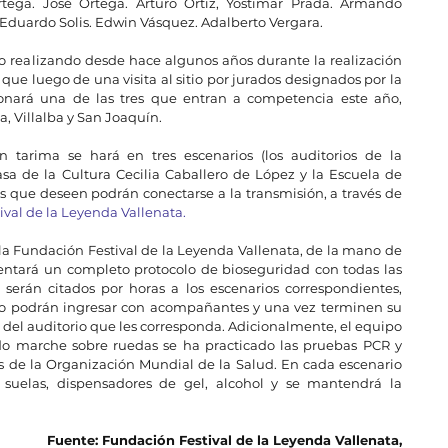
ega. José Ortega. Arturo Ortiz, Yostimar Prada. Armando 
. Eduardo Solis. Edwin Vásquez. Adalberto Vergara.
 realizando desde hace algunos años durante la realización 
’ que luego de una visita al sitio por jurados designados por la 
ionará una de las tres que entran a competencia este año, 
a, Villalba y San Joaquín.
tarima se hará en tres escenarios (los auditorios de la 
sa de la Cultura Cecilia Caballero de López y la Escuela de 
los que deseen podrán conectarse a la transmisión, a través de 
val de la Leyenda Vallenata.
la Fundación Festival de la Leyenda Vallenata, de la mano de 
entará un completo protocolo de bioseguridad con todas las 
 serán citados por horas a los escenarios correspondientes, 
no podrán ingresar con acompañantes y una vez terminen su 
 del auditorio que les corresponda. Adicionalmente, el equipo 
do marche sobre ruedas se ha practicado las pruebas PCR y 
de la Organización Mundial de la Salud. En cada escenario 
suelas, dispensadores de gel, alcohol y se mantendrá la 
Fuente: Fundación Festival de la Leyenda Vallenata,