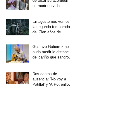
de tocar su acordeón
es morir en vida
En agosto nos vemos
la segunda temporada
de ‘Cien años de
soledad’
Gustavo Gutiérrez no
pudo medir la distancia
del cariño que sangró
su corazón
Dos cantos de
ausencia: ‘No voy a
Patillal’ y ‘A Potrerillo
no vuelvo más’