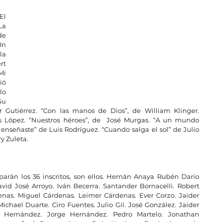
l 
a 
e 
n 
a 
t 
i 
ó 
lo 
u 
r Gutiérrez. “Con las manos de Dios”, de William Klinger. 
s López. “Nuestros héroes”, de  José Murgas. “A un mundo 
nseñaste” de Luis Rodríguez. “Cuando salga el sol” de Julio 
y Zuleta.
parán los 36 inscritos, son ellos. Hernán Anaya Rubén Darío 
id José Arroyo. Iván Becerra. Santander Bornacelli. Robert 
enas. Miguel Cárdenas. Leimer Cárdenas. Ever Corzo. Jaider 
Michael Duarte. Ciro Fuentes. Julio Gil. José González. Jaider 
son Hernández. Jorge Hernández. Pedro Martelo. Jonathan 