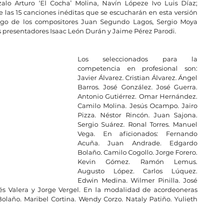
alo Arturo ‘El Cocha’ Molina, Navín Lópeze Ivo Luis Díaz; 
 las 15 canciones inéditas que se escucharán en esta versión 
argo de los compositores Juan Segundo Lagos, Sergio Moya 
os presentadores Isaac León Durán y Jaime Pérez Parodi.
Los seleccionados para la 
competencia en profesional son: 
Javier Álvarez. Cristian Álvarez. Ángel 
Barros. José González. José Guerra.  
Antonio Gutiérrez. Omar Hernández. 
Camilo Molina. Jesús Ocampo. Jairo 
Pizza. Néstor Rincón. Juan Sajona. 
Sergio Suárez. Ronal Torres. Manuel 
Vega. En aficionados: Fernando 
Acuña. Juan Andrade. Edgardo 
Bolaño. Camilo Cogollo. Jorge Forero. 
Kevin Gómez. Ramón Lemus. 
Augusto López. Carlos Lúquez. 
Edwin Medina. Wilmer Pinilla. José 
és Valera y Jorge Vergel. En la modalidad de acordeoneras 
Bolaño. Maribel Cortina. Wendy Corzo. Nataly Patiño. Yulieth 