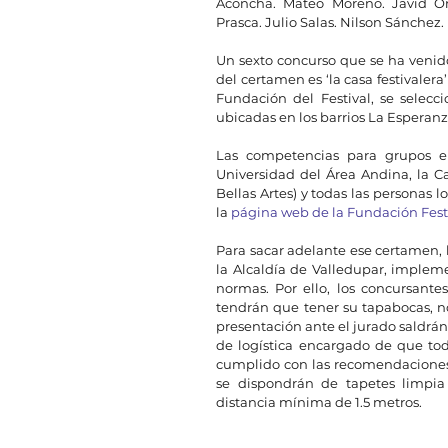
Aconcha. Mateo Moreno. Javid Ort
Prasca. Julio Salas. Nilson Sánchez
Un sexto concurso que se ha venido
del certamen es ‘la casa festivalera
Fundación del Festival, se selecc
ubicadas en los barrios La Esperanz
Las competencias para grupos en 
Universidad del Área Andina, la Ca
Bellas Artes) y todas las personas 
la 
página web de la Fundación Festi
Para sacar adelante ese certamen, 
la Alcaldía de Valledupar, implem
normas. Por ello, los concursantes
tendrán que tener su tapabocas, 
presentación ante el jurado saldrán
de logística encargado de que to
cumplido con las recomendaciones 
se dispondrán de tapetes limpia 
distancia mínima de 1.5 metros.