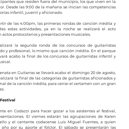
cipantes que residen fuera del municipio, los que viven en la 
rior. Desde las 9:00 de la mañana se inician las competencias 
ías infantil, juvenil y aficionado. 
rtir de las 4:00pm, las primeras rondas de canción inédita y 
zadas estas actividades, ya en la noche se realizará el acto 
 actos protocolarios y presentaciones musicales.   
alizará la segunda ronda de los concursos de guitarristas 
nado y profesional, lo mismo que canción inédita. En el parque 
vará acabo la final de los concursos de guitarristas infantil y 
sical.
llenata en Guitarras se llevará acabo el domingo 20 de agosto, 
alizará la final de las categorías de guitarristas aficionados y 
final de la canción inédita, para cerrar el certamen con un gran 
as.
Festival 
te en Codazzi para hacer gozar a los asistentes al festival, 
sentaciones. El viernes estarán las agrupaciones de Karen 
uello y el cantante codacense Luis Miguel Fuentes, a quien 
año por su aporte al folclor. El sábado se presentarán las 