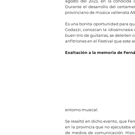
agosto del 2023, en la conocida 
Durante el desarrollo del certamen
provinciano de música vallenata Al
Es una bonita oportunidad para que 
Codazzi, conozcan la idiosincrasia
buen trío de guitarras, se deleiten 
anfitriones en el Festival que este a
Exaltación a la memoria de Fern
entorno musical.  
Se resaltó en dicho evento, que Fe
en la provincia que no ejecutaba el
de medios de comunicación. Hizo p