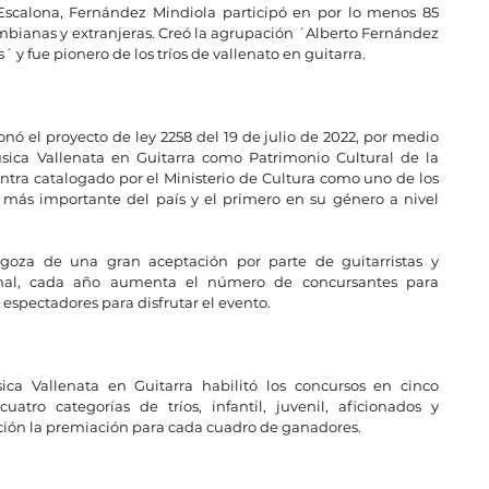
Escalona, Fernández Mindiola participó en por lo menos 85 
bianas y extranjeras. Creó la agrupación ´Alberto Fernández 
´ y fue pionero de los tríos de vallenato en guitarra.
 
onó el proyecto de ley 2258 del 19 de julio de 2022, por medio 
úsica Vallenata en Guitarra como Patrimonio Cultural de la 
ntra catalogado por el Ministerio de Cultura como uno de los 
l más importante del país y el primero en su género a nivel 
l goza de una gran aceptación por parte de guitarristas y 
ional, cada año aumenta el número de concursantes para 
 espectadores para disfrutar el evento.
ica Vallenata en Guitarra habilitó los concursos en cinco 
atro categorías de tríos, infantil, juvenil, aficionados y 
ción la premiación para cada cuadro de ganadores.