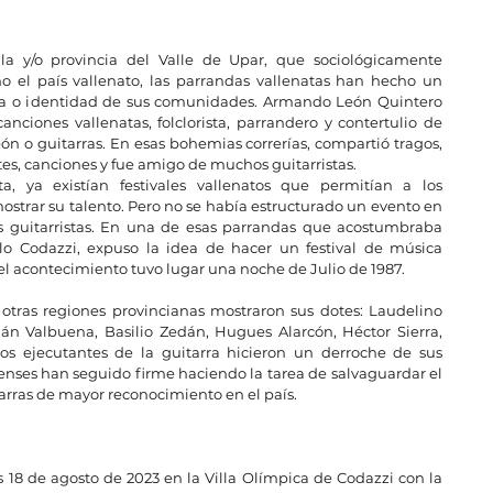
la y/o provincia del Valle de Upar, que sociológicamente 
 el país vallenato, las parrandas vallenatas han hecho un 
sia o identidad de sus comunidades. Armando León Quintero 
ciones vallenatas, folclorista, parrandero y contertulio de 
n o guitarras. En esas bohemias correrías, compartió tragos, 
tes, canciones y fue amigo de muchos guitarristas. 
 ya existían festivales vallenatos que permitían a los 
strar su talento. Pero no se había estructurado un evento en 
s guitarristas. En una de esas parrandas que acostumbraba 
 Codazzi, expuso la idea de hacer un festival de música 
 el acontecimiento tuvo lugar una noche de Julio de 1987. 
 otras regiones provincianas mostraron sus dotes: Laudelino 
án Valbuena, Basilio Zedán, Hugues Alarcón, Héctor Sierra, 
os ejecutantes de la guitarra hicieron un derroche de sus 
enses han seguido firme haciendo la tarea de salvaguardar el 
arras de mayor reconocimiento en el país.
 18 de agosto de 2023 en la Villa Olímpica de Codazzi con la 