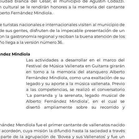
ciudad blanca del Cesar, el municipio de Agustín Codazzi. 
 cultural se le rendirán honores a la memoria del cantante 
berto Fernández Mindiola.
turistas nacionales e internacionales visiten al municipio de 
 de sus gentes, disfruten de la impecable presentación de un 
con la gastronomía regional y reciban la buena atención de los 
ño llega a la versión número 36. 
ández Mindiola
Las actividades a desarrollar en el marco del 
Festival de Música Vallenata en Guitarra girarán 
en torno a la memoria del atanquero Alberto 
Fernández Mindiola, como una exaltación de su 
legado y su aporte a la música vallenata. Previo 
a las competencias, se realizó el conversatorio 
‘La parranda y la serenata, legado musical de 
Alberto Fernández Mindiola’, en el cual se 
disertó ampliamente sobre su recorrido y 
rnández Mendiola fue el primer cantante de vallenatos nacido 
 acordeón, cuya misión la difundió hasta la saciedad a través 
arte de la agrupación de ‘Bovea y sus Vallenatos’ y fue un 