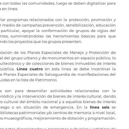
s con todas las comunidades, luego se deben digitalizar para 
 en línea.
llar programas relacionados con la protección, promoción y 
or medio de campañas prevención, sensibilización, educación 
articular, apoyar la conformación de grupos de vigías del 
entes, suministrándoles las herramientas básicas para que 
ndo los proyectos que los grupos presenten. 
lación de los Planes Especiales de Manejo y Protección de 
al del grupo urbano y de monumentos en espacio público, lo 
itectónico y de colecciones de bienes inmuebles de interés 
ública. 
Línea cuatro
 en esta línea se debe incentivar la 
 Planes Especiales de Salvaguardia de manifestaciones del 
uidas en la lista de Patrimonio.
os son para desarrollar actividades relacionadas con la 
ódico y la intervención de bienes de interés cultural, dando 
és cultural del ámbito nacional y a aquellos bienes de interés 
iesgo o en situación de emergencia. En la 
línea seis
 se 
ibliotecas patrimoniales y/o centros de memoria a nivel local, 
en lo referente a escritura de guiones museográficos, mejoramiento de dotación y programación. 
proyectos direccionados a programas culturales y artísticos de 