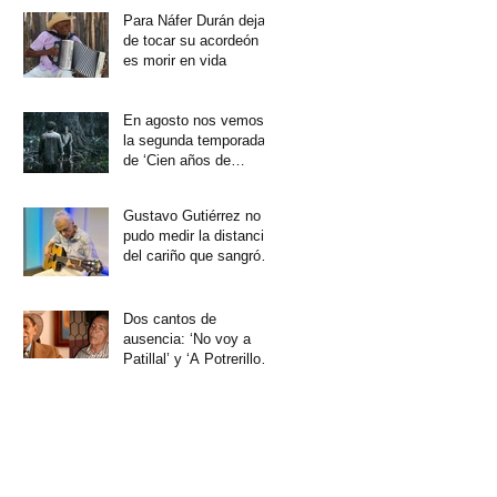
Para Náfer Durán dejar
de tocar su acordeón
es morir en vida
En agosto nos vemos
la segunda temporada
de ‘Cien años de
soledad’
Gustavo Gutiérrez no
pudo medir la distancia
del cariño que sangró
su corazón
Dos cantos de
ausencia: ‘No voy a
Patillal’ y ‘A Potrerillo
no vuelvo más’