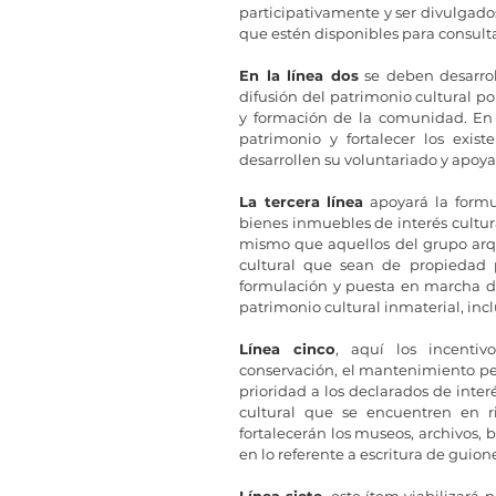
participativamente y ser divulgado
que estén disponibles para consulta
En la línea dos
 se deben desarro
difusión del patrimonio cultural p
y formación de la comunidad. En p
patrimonio y fortalecer los exist
desarrollen su voluntariado y apoya
La tercera línea
 apoyará la formu
bienes inmuebles de interés cultur
mismo que aquellos del grupo arqu
cultural que sean de propiedad p
formulación y puesta en marcha de
patrimonio cultural inmaterial, incl
Línea cinco
, aquí los incentiv
conservación, el mantenimiento peri
prioridad a los declarados de inter
cultural que se encuentren en r
fortalecerán los museos, archivos, b
Línea siete
, este ítem viabilizará 