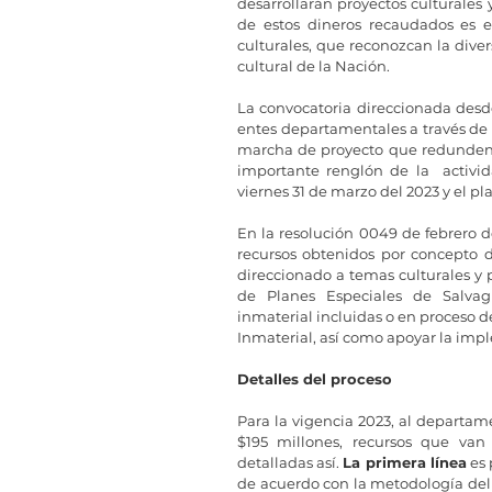
desarrollarán proyectos culturales y
de estos dineros recaudados es es
culturales, que reconozcan la dive
cultural de la Nación. 
La convocatoria direccionada desde 
entes departamentales a través de 
marcha de proyecto que redunden en 
importante renglón de la  activida
viernes 31 de marzo del 2023 y el pl
En la resolución 0049 de febrero de
recursos obtenidos por concepto d
direccionado a temas culturales y 
de Planes Especiales de Salvagu
inmaterial incluidas o en proceso de
Inmaterial, así como apoyar la impl
Detalles del proceso
Para la vigencia 2023, al departam
$195 millones, recursos que van 
detalladas así. 
La primera línea
 es
de acuerdo con la metodología del M