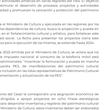
 actividades artísticas en varias regiones del País. El objetivo 
timular el desarrollo de procesos, proyectos y actividades 
rsidad y promuevan la valoración y protección del patrimonio 
el Ministerio de Cultura y ejecutada en las regiones por los 
las dependencias de cultura, busca la proyección y puesta en 
el fortalecimiento cultural y artístico, para fortalecer este 
d social. La fecha para presentar los proyectos cierra este 
azo para la ejecución de los mismos, se extiende hasta 2024. 
 2022 emitida por el Ministerio de Cultura, se aclara que los 
e impuesto nacional al consumo de la telefonía móvil está 
patrimoniales: “incentivar la formulación y puesta en marcha 
ardia PES, de manifestaciones del patrimonio cultural 
 inclusión en las listas representativas de Patrimonio Cultural 
ementación y actualización de los PES”.
ento del Cesar le correspondió una asignación económica de 
dirigidos a apoyar proyectos en ocho líneas estratégicas 
 para desarrollar inventarios y registros del patrimonio cultural 
inisterio de Cultura; estos inventarios deben ser elaborados 