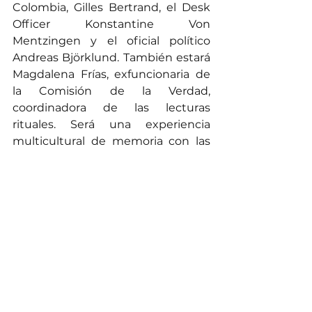
Colombia, Gilles Bertrand, el Desk 
Officer Konstantine Von 
Mentzingen y el oficial político 
Andreas Björklund. También estará 
Magdalena Frías, exfuncionaria de 
la Comisión de la Verdad, 
coordinadora de las lecturas 
rituales. Será una experiencia 
multicultural de memoria con las 
víctimas del conflicto armado 
colombiano, en busca de la no 
repetición de la violencia.
Mayor información y contactos 
para prensa: Sandra Botero, cel: 315-
3972599
sandra.botero@redprodepaz.org.co
.
Fuente Redprodepaz. 