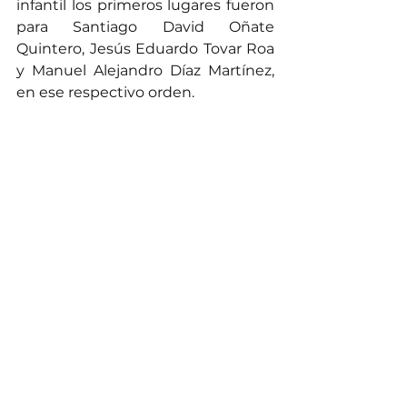
infantil los primeros lugares fueron 
para Santiago David Oñate 
Quintero, Jesús Eduardo Tovar Roa 
y Manuel Alejandro Díaz Martínez, 
en ese respectivo orden.
La premiación 
La premiación para la versión 33 del 
festival Pedazo de Acordeón 2022, 
ascendió a 65 millones de pesos, 
los cuales se distribuyeron entre 
los tres primeros puestos de cada 
una de las categorías. Capitulo 
aparte obtuvo le modalidad de 
canción inédita, en la cual se 
premió una canción por cada ritmo 
musical, un tema costumbrista y 
otro en honor al homenajeado; los 