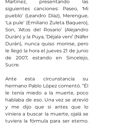
Martínez, presentando las 
siguientes canciones: Paseo, ‘Mi 
pueblo’ (Leandro Díaz), Merengue, 
‘La pule’ (Emiliano Zuleta Baquero), 
Son, ‘Altos del Rosario’ (Alejandro 
Durán) y la Puya, ‘Déjala vení’ (Náfer 
Durán), nunca quiso morirse, pero 
le llegó la hora el jueves 21 de junio 
de 2007, estando en Sincelejo, 
Sucre.
Ante esta circunstancia su 
hermano Pablo López comentó. “Él 
le tenía miedo a la muerte, poco 
hablaba de eso. Una vez se atrevió 
y me dijo que si antes que lo 
viniera a buscar la muerte, ojalá se 
tuviera la fórmula para ser eterno. 
¿Para qué quieres vivir tanto?, fue 