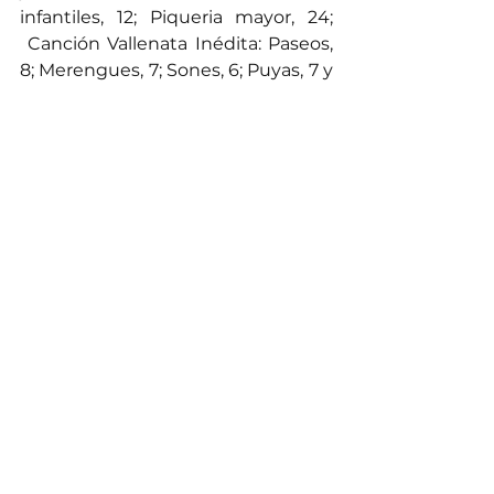
infantiles, 12; Piqueria mayor, 24; 
 Canción Vallenata Inédita: Paseos, 
8; Merengues, 7; Sones, 6; Puyas, 7 y 
Canciones en homenaje a Náfer 
Durán, 12).
Esta vez Náfer Durán no se quedó 
con su nota triste para cantarle a su 
alma, tampoco en ‘El Estanquillo 
donde no sabía que le pasaba, y 
menos escuchando a Jaime Luis 
Castañeda Campillo, interpretando 
‘Déjala vení’ con la que se coronó 
Rey Vallenato en el 2024.
Estuvo agradecido por los detalles 
sinceros que le han venido 
brindando a lo largo de su vida y 
más ahora cuando desde su tierra 