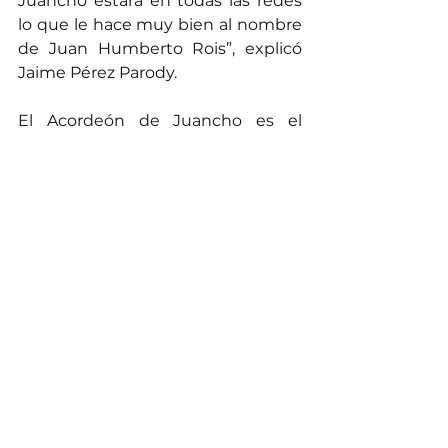
Juancho estará en todas las redes 
lo que le hace muy bien al nombre 
de Juan Humberto Rois”, explicó 
Jaime Pérez Parody.
El Acordeón de Juancho es el 
relato de la vida musical de un 
hombre que hizo pareja con 
grandes de la música, como Juan 
Piña, Elías Rosado, Jorge Oñate y 
Diomedes Díaz. Un acordeonero 
que treinta años después de su 
muerte sigue siendo referente 
para las nuevas generaciones 
musicales.