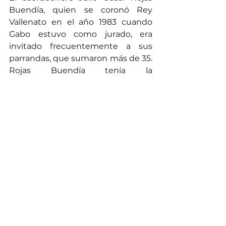
Buendía, quien se coronó Rey 
Vallenato en el año 1983 cuando 
Gabo estuvo como jurado, era 
invitado frecuentemente a sus 
parrandas, que sumaron más de 35. 
Rojas Buendía tenía la 
particularidad de ir a presentarse 
sin cobrar un peso, con la única 
finalidad de tener cerca al escritor 
más grande que ha parido 
Colombia. Solamente una vez, 
Mercedes Barcha, esposa de Gabo, 
insistió en que debía recibir algo de 
dinero. Le metió la mano al bolsillo 
y cuando Julio Rojas llegó a su casa 
contó que le había dado tres 
millones de pesos.