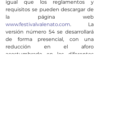
igual que los reglamentos y 
requisitos se pueden descargar de 
la página web 
www.festivalvalenato.com
. La 
versión número 54 se desarrollará 
de forma presencial, con una 
reducción en el aforo 
acostumbrado en los diferentes 
escenarios, entre los días 13 y 17 de 
octubre del presente año, en las 
modalidades de acordeoneros, 
infantil, juvenil, aficionado y 
profesional; piqueria y canción 
inédita.
Prevención y cuidados
Pese a que los contagios de 
coronavirus en Valledupar y 