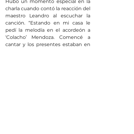
Hubo un momento especial en la 
charla cuando contó la reacción del 
maestro Leandro al escuchar la 
canción. “Estando en mi casa le 
pedí la melodía en el acordeón a 
‘Colacho’ Mendoza. Comencé a 
cantar y los presentes estaban en 
silencio. Antes de terminar mi papá 
estaba llorando y todos lo 
acompañamos”. Ahora, ante esta 
remembranza finalizó diciendo. “Mi 
papá me dejó parte de su alma 
porque el resto se la regaló a la 
humanidad”.
Ivo Díaz dejó la constancia de ese 
hijo al exaltar a su papá, quien 
armado de talento se dedicó a 
cultivar en versos todo lo que 