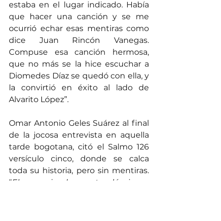
estaba en el lugar indicado. Había 
que hacer una canción y se me 
ocurrió echar esas mentiras como 
dice Juan Rincón Vanegas. 
Compuse esa canción hermosa, 
que no más se la hice escuchar a 
Diomedes Díaz se quedó con ella, y 
la convirtió en éxito al lado de 
Alvarito López”.
Omar Antonio Geles Suárez al final 
de la jocosa entrevista en aquella 
tarde bogotana, citó el Salmo 126 
versículo cinco, donde se calca 
toda su historia, pero sin mentiras. 
“
El que siembra entre lágrimas, 
recogerá sus frutos con gritos de 
alegría
”…