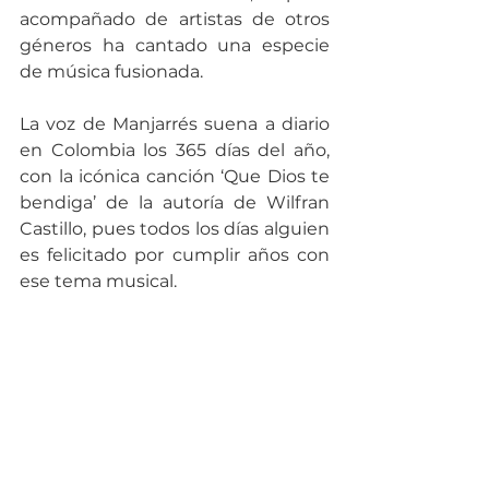
acompañado de artistas de otros 
géneros ha cantado una especie 
de música fusionada. 
La voz de Manjarrés suena a diario 
en Colombia los 365 días del año, 
con la icónica canción ‘Que Dios te 
bendiga’ de la autoría de Wilfran 
Castillo, pues todos los días alguien 
es felicitado por cumplir años con 
ese tema musical.  
Historial de premios de Peter 
Manjarrés
Es una lista larga de 
reconocimientos y premios 
ganados por Manjarrés en su 