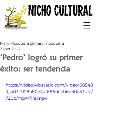
Mary Mosquera @mary.mosquera
19 oct 2022
‘Pedro’ logró su primer
éxito: ser tendencia
https://video.wixstatic.com/video/66548
3_403f3128a80e4af686dceb6d30c33b1e/
720p/mp4/file.mp4