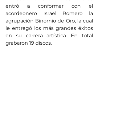
entró a conformar con el 
acordeonero Israel Romero la 
agrupación Binomio de Oro, la cual 
le entregó los más grandes éxitos 
en su carrera artística. En total 
grabaron 19 discos.
Con Israel Romero, su compañero de 
fórmula en el Binomio de oro. Foto 
suministrada.
Finalmente, Emilio Oviedo aseveró. 