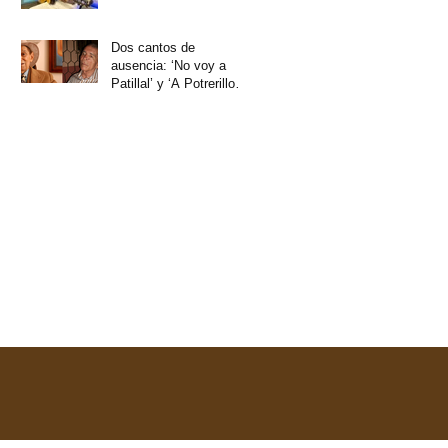
su corazón
Dos cantos de
ausencia: ‘No voy a
Patillal’ y ‘A Potrerillo
no vuelvo más’