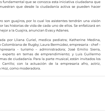
Es fundamental que se conozca esta iniciativa ciudadana que 
muestran que desde la ciudadanía activa se pueden hacer 
ro son guajiros, por lo cual los asistentes tendrán una visión 
 las historias de vida de cada uno de ellos. Se enfatizará en 
mejor a la Guajira, anuncian Evas y Adanes.
rada por Lliana Curiel, medica pediatra; Katherine Medina, 
ón Colombiana de Rugby; Laura Bermúdez, empresaria - chef – 
mpresaria - turismo – administradora; José Emilio Sierra, 
 - experto en temas de emprendimiento; y Luis Guillermo 
mas de ciudadanía. Para la parte musical, están invitados los 
arrillo; con la actuación de la empresaria afro, actriz, 
a Hoz, como moderadora.