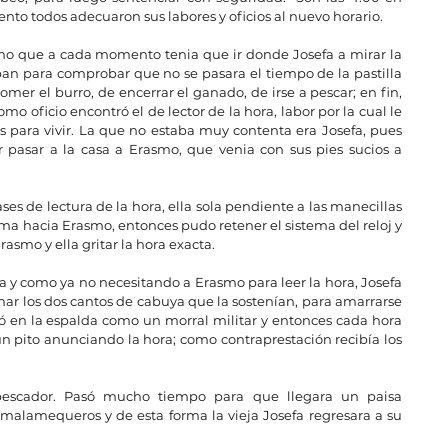
to todos adecuaron sus labores y oficios al nuevo horario.
mo que a cada momento tenia que ir donde Josefa a mirar la 
an para comprobar que no se pasara el tiempo de la pastilla 
comer el burro, de encerrar el ganado, de irse a pescar; en fin, 
omo oficio encontró el de lector de la hora, labor por la cual le 
 para vivir. La que no estaba muy contenta era Josefa, pues 
pasar a la casa a Erasmo, que venia con sus pies sucios a 
ses de lectura de la hora, ella sola pendiente a las manecillas 
isma hacia Erasmo, entonces pudo retener el sistema del reloj y 
rasmo y ella gritar la hora exacta.
sa y como ya no necesitando a Erasmo para leer la hora, Josefa 
ar los dos cantos de cabuya que la sostenían, para amarrarse 
gó en la espalda como un morral militar y entonces cada hora 
 un pito anunciando la hora; como contraprestación recibía los 
escador. Pasó mucho tiempo para que llegara un paisa 
amalamequeros y de esta forma la vieja Josefa regresara a su 