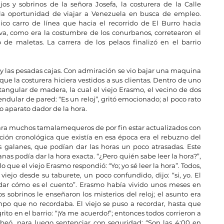
s y sobrinos de la señora Josefa, la costurera de la Calle 
la oportunidad de viajar a Venezuela en busca de empleo. 
ico carro de línea que hacia el recorrido de El Burro hacia 
, como era la costumbre de los conurbanos, corretearon el 
de maletas. La carrera de los pelaos finalizó en el barrio 
y las pesadas cajas. Con admiración se vio bajar una maquina 
ue la costurera hiciera vestidos a sus clientas. Dentro de uno 
angular de madera, la cual el viejo Erasmo, el vecino de dos 
ndular de pared: “Es un reloj”, gritó emocionado; al poco rato 
o aparato dador de la hora.
ra muchos tamalamequeros de por fin estar actualizados con 
ión cronológica que existía en esa época era el rebuzno del 
os galanes, que podían dar las horas un poco atrasadas. Este 
anas podía dar la hora exacta. “¿Pero quién sabe leer la hora?”, 
 que el viejo Erasmo respondió: “Yo; yo sé leer la hora”. Todos, 
viejo desde su taburete, un poco confundido, dijo: “si, yo. El 
ar cómo es el cuento”. Erasmo había vivido unos meses en 
 sobrinos le enseñaron los misterios del reloj; el asunto era 
po que no recordaba. El viejo se puso a recordar, hasta que 
grito en el barrio: “¡Ya me acuerdo!”; entonces todos corrieron a 
beó, para luego sentenciar con seguridad: “Son las 4:00 en 