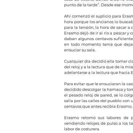
punto de la tarde”. Desde ese momen
Ahí comenzó el suplicio para Eras
hora porque los ancianos lo buscab
para la tensión, la hora de sacar a 
Erasmo dejó de ir al río a pescar y c
daban algunos centavos suficientes
en todo momento tenía que dejar 
ensuciar su sala.
Cualquier día decidió ella tomar cla
del reloj y a la lectura que de la m
adelantarse a la lectura que hacia E
Para evitar que le ensuciaran la ca
decidido descolgar la hamaca y tom
el pesado reloj de pared, se lo col
salía por las calles del pueblo con
centavos que antes recibía Erasmo.
Erasmo retomó sus labores de p
vendiendo relojes de pulso a los t
labor de costurera.