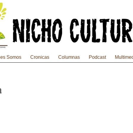
nes Somos
Cronicas
Columnas
Podcast
Multime
a