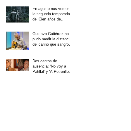
En agosto nos vemos
la segunda temporada
de ‘Cien años de
soledad’
Gustavo Gutiérrez no
pudo medir la distancia
del cariño que sangró
su corazón
Dos cantos de
ausencia: ‘No voy a
Patillal’ y ‘A Potrerillo
no vuelvo más’