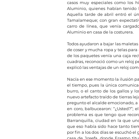
casos muy especiales como los hijo
Aluminio, quienes habían tenido 
Aquella tarde de abril entró el ún
Tamalameque; con gran expectativa
carro de línea, que venía cargado 
Aluminio en casa de la costurera.
Todos ayudaron a bajar las maletas 
de coser y mucha ropa y telas para q
de los paquetes venía una caja rect
cuadras, reconoció como un reloj pe
explicó las ventajas de un reloj com
Nacía en ese momento la ilusión pa
el tiempo, pues la única comunicac
burro, o el canto de los gallos y l
nuevo artefacto traído de tierras lej
pregunto el alcalde emocionado, a lo
en coro, balbucearon: “¿Usted?”; el 
problema es que tengo que record
Barranquilla, ciudad en la que unos
que eso había sido hace tanto tiem
por fin a los dos días se escuchó el 
casa de Josefa, donde Erasmo titu