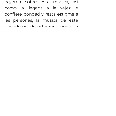
cayeron sobre esta música; así 
como la llegada a la vejez le 
confiere bondad y resta estigma a 
las personas, la música de este 
periodo puede estar recibiendo un 
impulso redentor de nostalgia. Los 
jóvenes que escuchaban y se 
enamoraban con estas canciones, 
son un público que espera por 
nuevas oportunidades para 
revalidar esa memoria tan atada a 
esas sonoridades.       
 También puede jugar a favor de 
este tipo de canciones, que es muy 
difícil para los nuevos intérpretes, 
superar el éxito de las versiones 
originales de canciones de los 80s. 
No creo que nos puedan ofrecer 