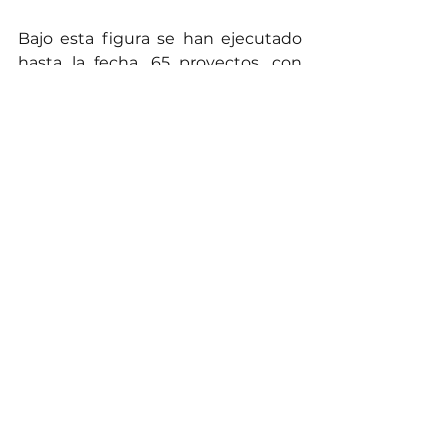
Bajo esta figura se han ejecutado 
hasta la fecha, 65 proyectos, con 
cobertura en diez departamentos 
del país, con recursos superiores a 
$92.538 millones, de los cuales 62 
mil millones, son sujetos al 
incentivo tributario y se han 
entregado 86 títulos para 
deducción del impuesto de la 
renta. 
En CoCrea intervienen: los 
Ministerios de Cultura y Comercio, 
Industria y Turismo, la Cámara de 
Comercio de Bogotá, Comfama, la 
Universidad Jorge Tadeo Lozano y 
la Universidad del Valle.