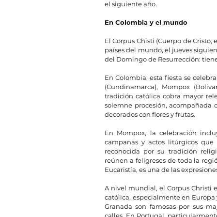
el siguiente año.
En Colombia y el mundo
El Corpus Chisti (Cuerpo de Cristo, 
países del mundo, el jueves siguien
del Domingo de Resurrección: tiene 
En Colombia, esta fiesta se celebra
(Cundinamarca), Mompox (Bolívar
tradición católica cobra mayor rel
solemne procesión, acompañada de
decorados con flores y frutas.
En Mompox, la celebración inclu
campanas y actos litúrgicos que 
reconocida por su tradición relig
reúnen a feligreses de toda la regió
Eucaristía, es una de las expresiones
A nivel mundial, el Corpus Christi 
católica, especialmente en Europa 
Granada son famosas por sus maje
calles. En Portugal, particularmente