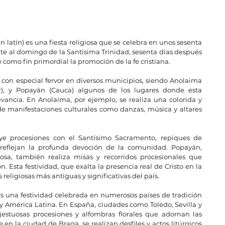
en latín) es una fiesta religiosa que se celebra en unos sesenta 
te al domingo de la Santísima Trinidad, sesenta días después 
como fin primordial la promoción de la fe cristiana.
 con especial fervor en diversos municipios, siendo Anolaima 
), y Popayán (Cauca) algunos de los lugares donde esta 
evancia. En Anolaima, por ejemplo, se realiza una colorida y 
 manifestaciones culturales como danzas, música y altares 
ye procesiones con el Santísimo Sacramento, repiques de 
reflejan la profunda devoción de la comunidad. Popayán, 
iosa, también realiza misas y recorridos procesionales que 
n. Esta festividad, que exalta la presencia real de Cristo en la 
 religiosas más antiguas y significativas del país.
es una festividad celebrada en numerosos países de tradición 
y América Latina. En España, ciudades como Toledo, Sevilla y 
stuosas procesiones y alfombras florales que adornan las 
 en la ciudad de Braga, se realizan desfiles y actos litúrgicos 