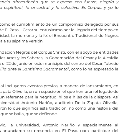
encia afrocaribeña que se expresa con fuerza, alegría y 
 espiritual, lo ancestral y lo colectivo. Es Corpus, y ya lo 
 como el cumplimiento de un compromiso delegado por sus 
de El Paso – Cesar su entusiasmo por la llegada del tiempo en 
idad, la memoria y la fe: el Encuentro Tradicional de Negros 
ga a su séptima versión.
ndación Negros del Corpus Christi, con el apoyo de entidades 
las Artes y los Saberes, la Gobernación del Cesar y la Alcaldía 
y el 22 de junio en este municipio del centro del Cesar, “
donde 
dilla ante el Santísimo Sacramento
”, como lo ha expresado la 
ual incluyeron eventos previos, a manera de lanzamiento, en 
Zapata Olivella, en un espacio en el que honraron el legado de 
 referente para la negritud, hijos e hijas de la diáspora. Así 
versidad Antonio Nariño, auditorio Delia Zapata Olivella, 
on lo que significa esta tradición, no como una historia del 
 que se baila, que se defiende.
io, la universidad, Antonio Nariño y especialmente al 
anunciaron su presencia en El Paso, para participar del 