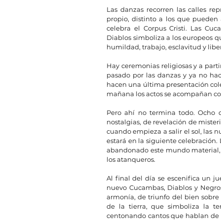
Las danzas recorren las calles rep
propio, distinto a los que pueden 
celebra el Corpus Cristi. Las Cu
Diablos simboliza a los europeos qu
humildad, trabajo, esclavitud y libe
Hay ceremonias religiosas y a parti
pasado por las danzas y ya no hacen
hacen una última presentación colec
mañana los actos se acompañan co
Pero ahí no termina todo. Ocho d
nostalgias, de revelación de miste
cuando empieza a salir el sol, las 
estará en la siguiente celebración. 
abandonado este mundo material, p
los atanqueros.
Al final del día se escenifica un j
nuevo Cucambas, Diablos y Negros
armonía, de triunfo del bien sobr
de la tierra, que simboliza la te
centonando cantos que hablan de nos