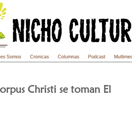
nes Somos
Cronicas
Columnas
Podcast
Multime
orpus Christi se toman El