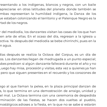
resentando a los indígenas, blancos y negros, con un baile 
apreciarse en otras latitudes del planeta donde también se 
cambas representan la humildad indígena, la Danza de los 
e estaban colonizando el territorio y el Palenque Negro es la 
rtad de los negros.
r del mediodía, los danzantes visitan las casas de los que han 
 arte de ellas. En el ocaso del día, regresan a la iglesia u 
tiva. Ya después del mediodía se bebe chirrinchi, pues en la 
n agua.
ías después se realiza la Octava del Corpus, es un día de 
rios. Los danzantes llegan de madrugada a un punto especial; 
nubes predicen si algún danzante fallecerá durante el año y no 
Luego hay misa, procesión y visitas, esta vez a quienes ya han 
ero que siguen presentes en el recuerdo y los corazones de 
uego al que llaman la pelea, en la plaza principal danzan de 
, lo que termina en una demostración de arraigo, unidad y 
e el mal. La Octava termina con una ceremonia de despedida 
rminación de las fiestas, se hacen dos vueltas al pueblo, 
tálgicos adioses a la fiesta, en la que no se sabe si estarán 