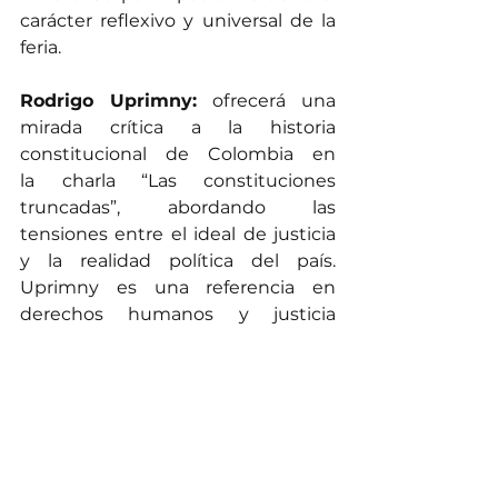
carácter reflexivo y universal de la 
feria.
Rodrigo Uprimny:
 ofrecerá una 
mirada crítica a la historia 
constitucional de Colombia en 
la
charla “Las constituciones 
truncadas”, abordando las 
tensiones entre el ideal de justicia 
y la realidad política del país. 
Uprimny es una referencia en 
derechos humanos y justicia 
transicional.
Adolfo Meisel Roca
: rector de la 
Universidad del Norte, y Alonso 
Sánchez Baute, reconocido escritor 
vallenato, también aportan su 