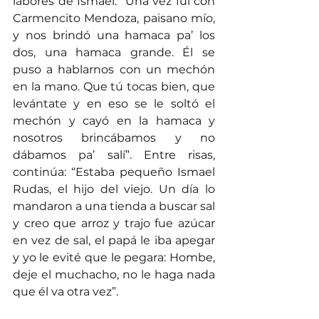
labores de Ismael: “Una vez fui con 
Carmencito Mendoza, paisano mío, 
y nos brindó una hamaca pa’ los 
dos, una hamaca grande. Él se 
puso a hablarnos con un mechón 
en la mano. Que tú tocas bien, que 
levántate y en eso se le soltó el 
mechón y cayó en la hamaca y 
nosotros brincábamos y no 
dábamos pa’ salí”. Entre risas, 
continúa: “Estaba pequeño Ismael 
Rudas, el hijo del viejo. Un día lo 
mandaron a una tienda a buscar sal 
y creo que arroz y trajo fue azúcar 
en vez de sal, el papá le iba apegar 
y yo le evité que le pegara: Hombe, 
deje el muchacho, no le haga nada 
que él va otra vez”.