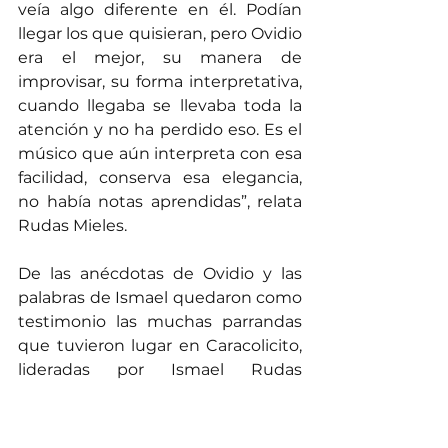
veía algo diferente en él. Podían 
llegar los que quisieran, pero Ovidio 
era el mejor, su manera de 
improvisar, su forma interpretativa, 
cuando llegaba se llevaba toda la 
atención y no ha perdido eso. Es el 
músico que aún interpreta con esa 
facilidad, conserva esa elegancia, 
no había notas aprendidas”, relata 
Rudas Mieles.
De las anécdotas de Ovidio y las 
palabras de Ismael quedaron como 
testimonio las muchas parrandas 
que tuvieron lugar en Caracolicito, 
lideradas por Ismael Rudas 
Jaramillo. “Salíamos los tres: Un 
hermano de Ismael, él y yo, a visitar 
a los amigos de él. Yo con mi 