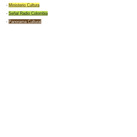
-
Ministerio Cultura
-
Señal Radio Colombia
-
Panorama Cultural
Rana Dorada Producciones