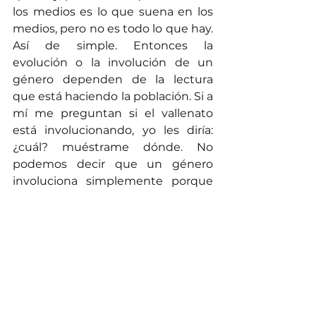
los medios es lo que suena en los 
medios, pero no es todo lo que hay. 
Así de simple. Entonces la 
evolución o la involución de un 
género dependen de la lectura 
que está haciendo la población. Si a 
mí me preguntan si el vallenato 
está involucionando, yo les diría: 
¿cuál? muéstrame dónde. No 
podemos decir que un género 
involuciona simplemente porque 
los medios están pasando otras 
propuestas. Para mí un género va a 
estar en evolución en la medida en 
que va sumando posibilidades y se 
va adaptando a sus tiempos, pero 
siempre conservando sus 
versiones puras.