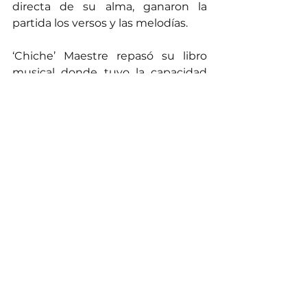
directa de su alma, ganaron la 
partida los versos y las melodías.
‘Chiche’ Maestre repasó su libro 
musical donde tuvo la capacidad 
de poner a divagar sus 
sentimientos, teniendo la 
particularidad de hacerlo llorando y 
cantando. Estas alternativas 
lograron que traspasara sus propias 
vivencias. En otras palabras, mojó el 
desamor con canciones.
Enseguida en el diccionario de su 
corazón aparecieron subrayadas las 
palabras olvido y tristeza. Además, 
entre frases aparece una que otra 
lágrima que señaló como normales. 
Claro, que la felicidad en su caso, es 