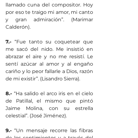
llamado cuna del compositor. Hoy 
por eso te traigo mi amor, mi canto 
y gran admiración”. (Marimar 
Calderón).
7.-
 “Fue tanto su coquetear que 
me sacó del nido. Me insistió en 
abrazar el aire y no me resistí. Le 
sentí azúcar al amor y al engaño 
cariño y lo peor fallarle a Dios, razón 
de mi existir”. (Lisandro Sierra).
8.-
 “Ha salido el arco iris en el cielo 
de Patillal, el mismo que pintó 
Jaime Molina, con su estrella 
celestial”. (José Jiménez).
9.-
 “Un mensaje recorre las fibras 
de los sentimientos y a través del 