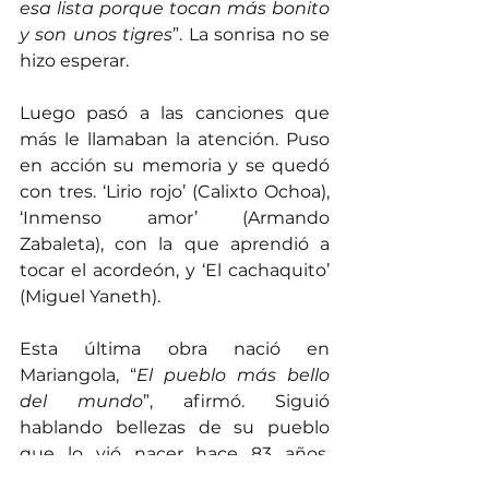
esa lista porque tocan más bonito 
y son unos tigres
”. La sonrisa no se 
hizo esperar.
Luego pasó a las canciones que 
más le llamaban la atención. Puso 
en acción su memoria y se quedó 
con tres. ‘Lirio rojo’ (Calixto Ochoa), 
‘Inmenso amor’ (Armando 
Zabaleta), con la que aprendió a 
tocar el acordeón, y ‘El cachaquito’ 
(Miguel Yaneth).
Esta última obra nació en 
Mariangola, “
El pueblo más bello 
del mundo
”, afirmó. Siguió 
hablando bellezas de su pueblo 
que lo vió nacer hace 83 años. 
Enseguida comunicó que se siente 