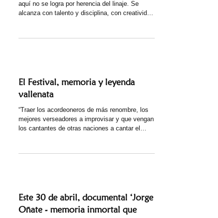
aquí no se logra por herencia del linaje. Se
alcanza con talento y disciplina, con creatividad
y destreza, con esfuerzo y coherencia; es el
resultado de la perseverancia y la fe en lo que
se cree y crea, todo ello sometido a
evaluaciones rigurosas que ofrecen un único
chance de victoria. Al cabo de siete días,
comenzando con el concurso infantil de pintura
y terminando con la ronda final del concurso de
El Festival, memoria y leyenda
acordeoneros profesionales,
vallenata
“Traer los acordeoneros de más renombre, los
mejores verseadores a improvisar y que vengan
los cantantes de otras naciones a cantar el
amor amor en Valledupar”: Hernando Marín.
Cade mes de abril, la ciudad de Valledupar –
Cesar, al norte de Colombia, se convierte en el
escenario anfitrión de agentes culturales que les
rinden culto a las tradiciones asociadas al
folclor vallenato, en la celebración del Festival
de la Leyenda Vallenata que este abril llega a su
Este 30 de abril, documental ‘Jorge
versión número 5
Oñate - memoria inmortal que