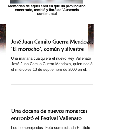
Memorias de aquel abril en que un provinciano
encerrado, tembló y lloró de 'Ausencia
sentimental
José Juan Camilo Guerra Mendoza,
‘El morocho’, común y silvestre
Una mañana cualquiera el nuevo Rey Vallenato
José Juan Camilo Guerra Mendoza, quien nació
el miércoles 13 de septiembre de 2000 en el
barrio San Joaquín de Valledupar, accedió a
sentarse en el estrado no con su investidura de
abogado, sino como acordeonero ciñéndose a la
ley de la vida la cual lo puso desde muy niño en
el camino del folclor. Verlo pensar, sonreír y
sentirse el rey del pueblo hacía que las
preguntas obtuvieran respuestas que salían
Una docena de nuevos monarcas
más rápido que la interpre
entronizó el Festival Vallenato
Los homenajeados. Foto suministrada El título