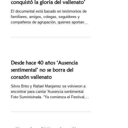
conquistó la gloria del vallenato’
El documental está basado en testimonios de
familiares, amigos, colegas, seguidores y
compañeros de agrupación, quienes aportan
recuerdos y anécdotas de la vida personal y
musical de Jorge Oñate. Hablar del maestro
Jorge Oñate es descubrir el encanto de un
canto tan precioso como melodioso y llenar de
riqueza musical el oído. Su talento era tan
grande, que su principal competencia era con él
mismo, porque no reconocía rival, no le daba tal
Desde hace 40 años ‘Ausencia
estatus a ninguno, por eso siempre
sentimental’ no se borra del
corazón vallenato
Silvio Brito y Rafael Manjarrez se volvieron a
encontrar para cantar 'Ausencia sentimental.
Foto Suministrada. “Ya comienza el Festival,
vinieron a invitarme, ya se van los provincianos
que estudian conmigo, ayer tarde que volvieron
preferí negarme, pa' no tene' que contarle a
nadie mis motivos. Yo que me muero por ir y es
mi deber quedarme, me quedo en la Capital por